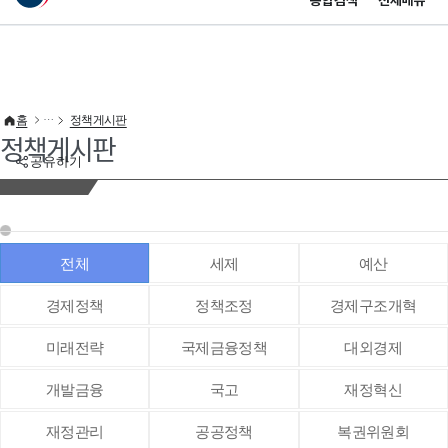
통합검색
전체메뉴
이 누리집은 대한민국 공식 전자정부 누리집입니다.
바로가기 메뉴
홈
정책게시판
정책게시판
공유하기
전체
세제
예산
경제정책
정책조정
경제구조개혁
미래전략
국제금융정책
대외경제
개발금융
국고
재정혁신
재정관리
공공정책
복권위원회