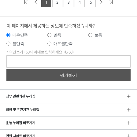
1
2
3
4
5
이 페이지에서 제공하는 정보에 만족하셨습니까?
매우만족
만족
보통
불만족
매우불만족
* 의견쓰기 : 60자 이내로 입력하세요. (0/60)
의견
쓰기
정부 관련기관 누리집
외청 및 유관기관 누리집
운영 누리집 바로가기
관련 사이트 바로가기