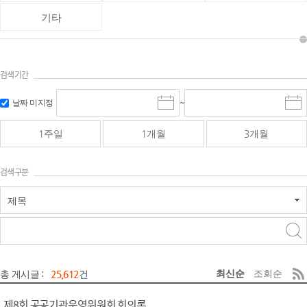
기타
검색기간
검색
검색
날짜 미지정
~
시
종
기간 시작
기간 종료
작
료
일
일
일
일
1주일
1개월
3개월
선
선
택
택
달
달
검색구분
력
력
제목
검색구분 - 검색어 입
검색
력
구분 선택
최신순
조회순
총 게시글 :
25,612
건
제8회 공공기관운영위원회 회의록