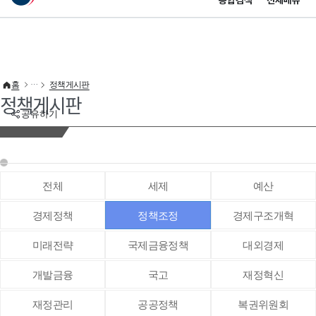
통합검색
전체메뉴
이 누리집은 대한민국 공식 전자정부 누리집입니다.
바로가기 메뉴
홈
정책게시판
정책게시판
공유하기
전체
세제
예산
경제정책
정책조정
경제구조개혁
미래전략
국제금융정책
대외경제
개발금융
국고
재정혁신
재정관리
공공정책
복권위원회