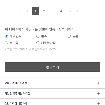
1
2
3
4
5
이 페이지에서 제공하는 정보에 만족하셨습니까?
매우만족
만족
보통
불만족
매우불만족
* 의견쓰기 : 60자 이내로 입력하세요. (0/60)
의견
쓰기
정부 관련기관 누리집
외청 및 유관기관 누리집
운영 누리집 바로가기