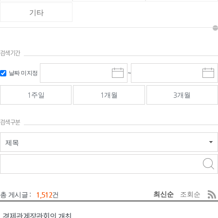
기타
검색기간
검색
검색
날짜 미지정
~
시
종
기간 시작
기간 종료
작
료
일
일
일
일
1주일
1개월
3개월
선
선
택
택
달
달
검색구분
력
력
제목
검색구분 - 검색어 입
검색
력
구분 선택
최신순
조회순
총 게시글 :
1,512
건
경제관계장관회의 개최