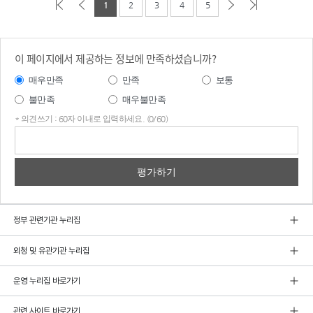
1
2
3
4
5
이 페이지에서 제공하는 정보에 만족하셨습니까?
매우만족
만족
보통
불만족
매우불만족
* 의견쓰기 : 60자 이내로 입력하세요. (0/60)
의견
쓰기
정부 관련기관 누리집
외청 및 유관기관 누리집
운영 누리집 바로가기
관련 사이트 바로가기