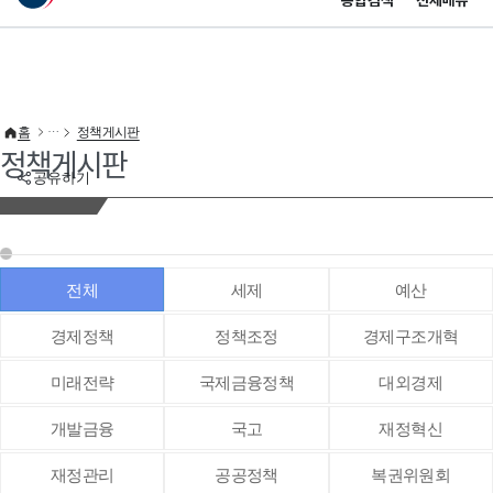
통합검색
전체메뉴
이 누리집은 대한민국 공식 전자정부 누리집입니다.
바로가기 메뉴
홈
정책게시판
정책게시판
공유하기
전체
세제
예산
경제정책
정책조정
경제구조개혁
미래전략
국제금융정책
대외경제
개발금융
국고
재정혁신
재정관리
공공정책
복권위원회