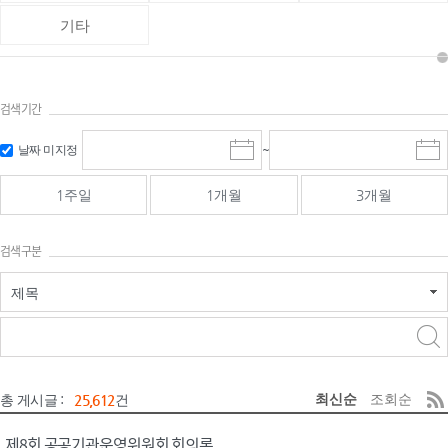
기타
검색기간
검색
검색
날짜 미지정
~
시
종
기간 시작
기간 종료
작
료
일
일
일
일
1주일
1개월
3개월
선
선
택
택
달
달
검색구분
력
력
제목
검색구분 - 검색어 입
검색
력
구분 선택
최신순
조회순
총 게시글 :
25,612
건
제8회 공공기관운영위원회 회의록