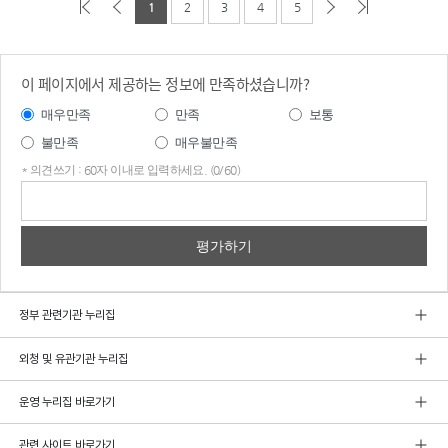
1
2
3
4
5
이 페이지에서 제공하는 정보에 만족하셨습니까?
매우만족
만족
보통
불만족
매우불만족
* 의견쓰기 : 60자 이내로 입력하세요. (0/60)
의견
쓰기
정부 관련기관 누리집
외청 및 유관기관 누리집
운영 누리집 바로가기
관련 사이트 바로가기