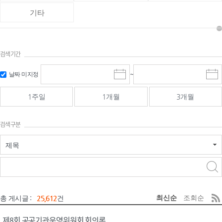
기타
검색기간
검색
검색
날짜 미지정
~
시
종
기간 시작
기간 종료
작
료
일
일
일
일
1주일
1개월
3개월
선
선
택
택
달
달
검색구분
력
력
제목
검색구분 - 검색어 입
검색
력
구분 선택
최신순
조회순
총 게시글 :
25,612
건
제8회 공공기관운영위원회 회의록