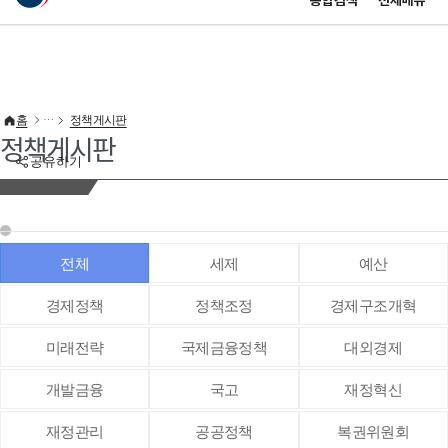
통합검색
전체메뉴
이 누리집은 대한민국 공식 전자정부 누리집입니다.
바로가기 메뉴
홈
정책게시판
정책게시판
공유하기
전체
세제
예산
경제정책
정책조정
경제구조개혁
미래전략
국제금융정책
대외경제
개발금융
국고
재정혁신
재정관리
공공정책
복권위원회