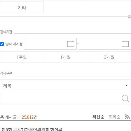
기타
검색기간
검색
검색
날짜 미지정
~
시
종
기간 시작
기간 종료
작
료
일
일
일
일
1주일
1개월
3개월
선
선
택
택
달
달
검색구분
력
력
제목
검색구분 - 검색어 입
검색
력
구분 선택
최신순
조회순
총 게시글 :
25,612
건
제8회 공공기관운영위원회 회의록