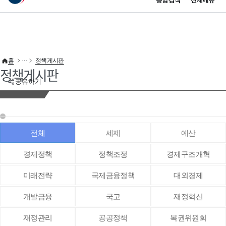
통합검색
전체메뉴
이 누리집은 대한민국 공식 전자정부 누리집입니다.
바로가기 메뉴
홈
정책게시판
정책게시판
공유하기
전체
세제
예산
경제정책
정책조정
경제구조개혁
미래전략
국제금융정책
대외경제
개발금융
국고
재정혁신
재정관리
공공정책
복권위원회