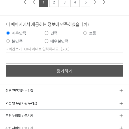
1
2
3
4
5
이 페이지에서 제공하는 정보에 만족하셨습니까?
매우만족
만족
보통
불만족
매우불만족
* 의견쓰기 : 60자 이내로 입력하세요. (0/60)
의견
쓰기
정부 관련기관 누리집
외청 및 유관기관 누리집
운영 누리집 바로가기
관련 사이트 바로가기