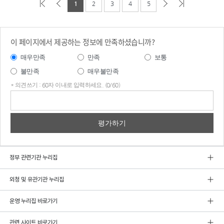
1
2
3
4
5
이 페이지에서 제공하는 정보에 만족하셨습니까?
매우만족
만족
보통
불만족
매우불만족
* 의견쓰기 : 60자 이내로 입력하세요. (0/60)
의견
쓰기
정부 관련기관 누리집
외청 및 유관기관 누리집
운영 누리집 바로가기
관련 사이트 바로가기