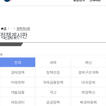
통합검색
전체메뉴
이 누리집은 대한민국 공식 전자정부 누리집입니다.
바로가기 메뉴
홈
정책게시판
정책게시판
공유하기
전체
세제
예산
경제정책
정책조정
경제구조개혁
미래전략
국제금융정책
대외경제
개발금융
국고
재정혁신
재정관리
공공정책
복권위원회