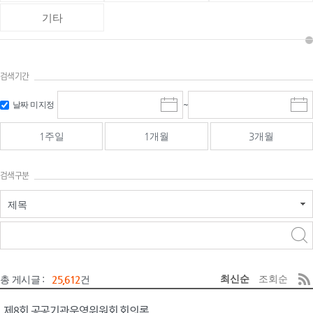
기타
검색기간
검색
검색
날짜 미지정
~
시
종
기간 시작
기간 종료
작
료
일
일
일
일
1주일
1개월
3개월
선
선
택
택
달
달
검색구분
력
력
제목
검색구분 - 검색어 입
검색
력
구분 선택
최신순
조회순
총 게시글 :
25,612
건
제8회 공공기관운영위원회 회의록