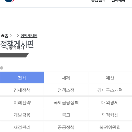
통합검색
전체메뉴
이 누리집은 대한민국 공식 전자정부 누리집입니다.
바로가기 메뉴
홈
정책게시판
정책게시판
공유하기
전체
세제
예산
경제정책
정책조정
경제구조개혁
미래전략
국제금융정책
대외경제
개발금융
국고
재정혁신
재정관리
공공정책
복권위원회