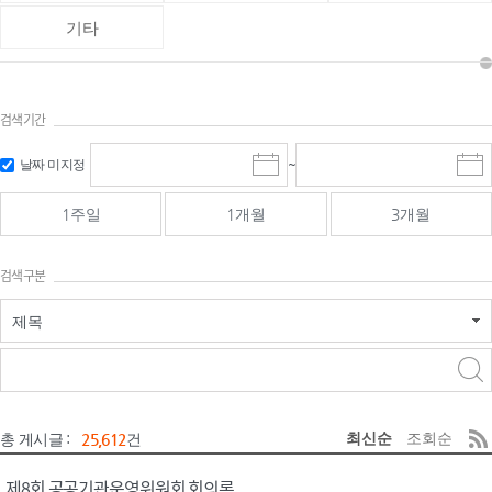
기타
검색기간
검색
검색
날짜 미지정
~
시
종
기간 시작
기간 종료
작
료
일
일
일
일
1주일
1개월
3개월
선
선
택
택
달
달
검색구분
력
력
제목
검색구분 - 검색어 입
검색
력
구분 선택
최신순
조회순
총 게시글 :
25,612
건
제8회 공공기관운영위원회 회의록