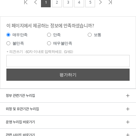
1
2
3
4
5
이 페이지에서 제공하는 정보에 만족하셨습니까?
매우만족
만족
보통
불만족
매우불만족
* 의견쓰기 : 60자 이내로 입력하세요. (0/60)
의견
쓰기
정부 관련기관 누리집
외청 및 유관기관 누리집
운영 누리집 바로가기
관련 사이트 바로가기