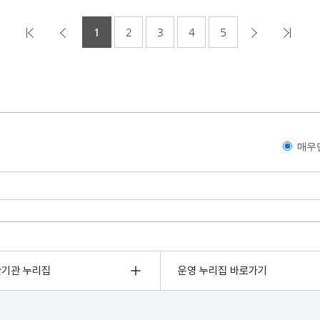
1
2
3
4
5
매우
관기관 누리집
운영 누리집 바로가기