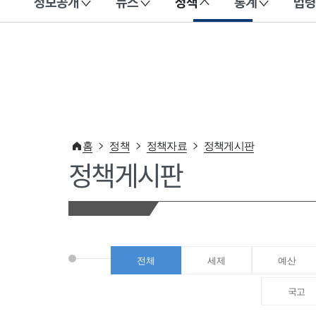
정보공개
뉴스
정책
통계
법령
이 누리집은 대한민국 공식 전자정부 누리집입니다.
홈
정책
정책자료
정책게시판
정책게시판
전체
세제
예산
국고