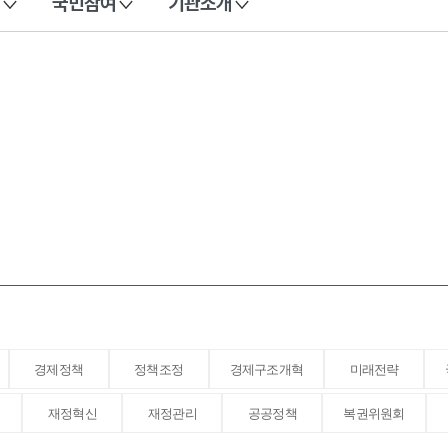
국민참여
기관소개
경제정책
정책조정
경제구조개혁
미래전략
재정혁신
재정관리
공공정책
복권위원회