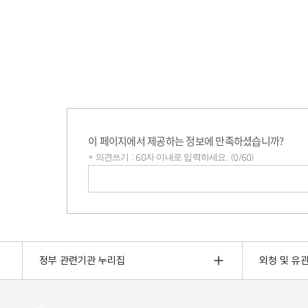
이 페이지에서 제공하는 정보에 만족하셨습니까?
* 의견쓰기 : 60자 이내로 입력하세요. (0/60)
의견쓰기
정부 관련기관 누리집
외청 및 유