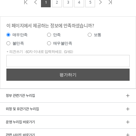
1
2
3
4
5
이 페이지에서 제공하는 정보에 만족하셨습니까?
매우만족
만족
보통
불만족
매우불만족
* 의견쓰기 : 60자 이내로 입력하세요. (0/60)
의견
쓰기
정부 관련기관 누리집
외청 및 유관기관 누리집
운영 누리집 바로가기
관련 사이트 바로가기