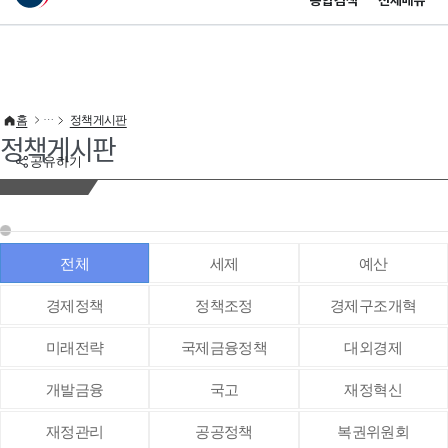
통합검색
전체메뉴
이 누리집은 대한민국 공식 전자정부 누리집입니다.
바로가기 메뉴
홈
정책게시판
정책게시판
공유하기
전체
세제
예산
경제정책
정책조정
경제구조개혁
미래전략
국제금융정책
대외경제
개발금융
국고
재정혁신
재정관리
공공정책
복권위원회