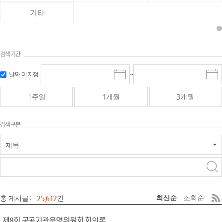
기타
검색기간
검색
검색
날짜 미지정
~
시
종
기간 시작
기간 종료
작
료
일
일
일
일
1주일
1개월
3개월
선
선
택
택
달
달
검색구분
력
력
제목
검색구분 - 검색어 입
검색
력
구분 선택
최신순
조회순
총 게시글 :
25,612
건
제8회 공공기관운영위원회 회의록