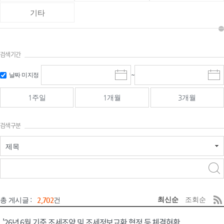
기타
검색기간
검색
검색
날짜 미지정
~
시
종
기간 시작
기간 종료
작
료
일
일
일
일
1주일
1개월
3개월
선
선
택
택
달
달
검색구분
력
력
제목
검색구분 - 검색어 입
검색
력
구분 선택
최신순
조회순
총 게시글 :
2,702
건
'26년 6월 기준 조세조약 및 조세정보교환 협정 등 체결현황