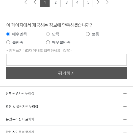
1
2
3
4
5
이 페이지에서 제공하는 정보에 만족하셨습니까?
매우만족
만족
보통
불만족
매우불만족
* 의견쓰기 : 60자 이내로 입력하세요. (0/60)
의견
쓰기
정부 관련기관 누리집
외청 및 유관기관 누리집
운영 누리집 바로가기
관련 사이트 바로가기