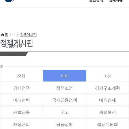
통합검색
전체메뉴
이 누리집은 대한민국 공식 전자정부 누리집입니다.
바로가기 메뉴
홈
정책게시판
정책게시판
공유하기
전체
세제
예산
경제정책
정책조정
경제구조개혁
미래전략
국제금융정책
대외경제
개발금융
국고
재정혁신
재정관리
공공정책
복권위원회