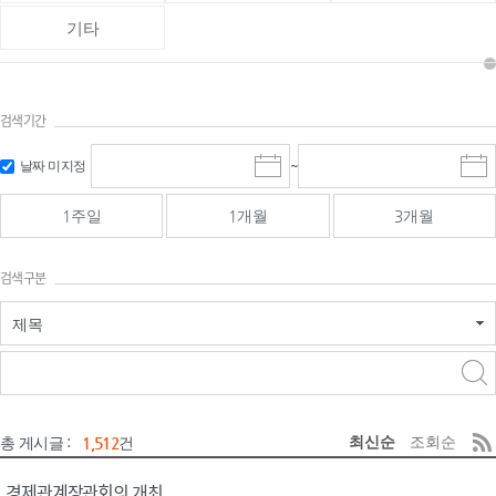
기타
검색기간
검색
검색
날짜 미지정
~
시
종
기간 시작
기간 종료
작
료
일
일
일
일
1주일
1개월
3개월
선
선
택
택
달
달
검색구분
력
력
제목
검색구분 - 검색어 입
검색
력
구분 선택
최신순
조회순
총 게시글 :
1,512
건
경제관계장관회의 개최