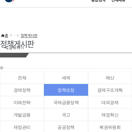
통합검색
전체메뉴
이 누리집은 대한민국 공식 전자정부 누리집입니다.
바로가기 메뉴
홈
정책게시판
정책게시판
공유하기
전체
세제
예산
경제정책
정책조정
경제구조개혁
미래전략
국제금융정책
대외경제
개발금융
국고
재정혁신
재정관리
공공정책
복권위원회