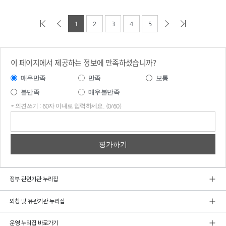
1
2
3
4
5
이 페이지에서 제공하는 정보에 만족하셨습니까?
매우만족
만족
보통
불만족
매우불만족
* 의견쓰기 : 60자 이내로 입력하세요. (0/60)
의견
쓰기
정부 관련기관 누리집
외청 및 유관기관 누리집
운영 누리집 바로가기