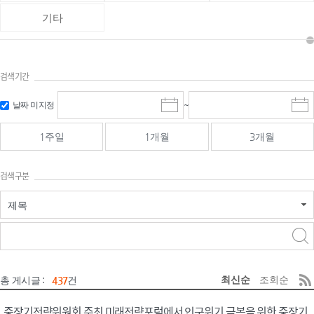
기타
검색기간
검색
검색
날짜 미지정
~
시
종
기간 시작
기간 종료
작
료
일
일
일
일
1주일
1개월
3개월
선
선
택
택
달
달
검색구분
력
력
제목
검색구분 - 검색어 입
검색
력
구분 선택
최신순
조회순
총 게시글 :
437
건
중장기전략위원회 주최 미래전략포럼에서 인구위기 극복을 위한 중장기