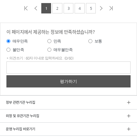
1
2
3
4
5
이 페이지에서 제공하는 정보에 만족하셨습니까?
매우만족
만족
보통
불만족
매우불만족
* 의견쓰기 : 60자 이내로 입력하세요. (0/60)
의견
쓰기
정부 관련기관 누리집
외청 및 유관기관 누리집
운영 누리집 바로가기