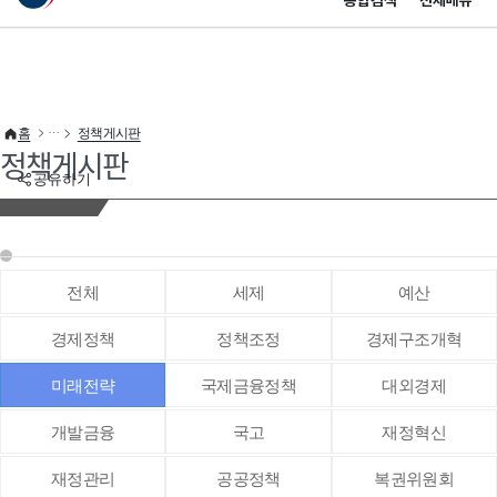
통합검색
전체메뉴
이 누리집은 대한민국 공식 전자정부 누리집입니다.
바로가기 메뉴
홈
정책게시판
정책게시판
공유하기
전체
세제
예산
경제정책
정책조정
경제구조개혁
미래전략
국제금융정책
대외경제
개발금융
국고
재정혁신
재정관리
공공정책
복권위원회