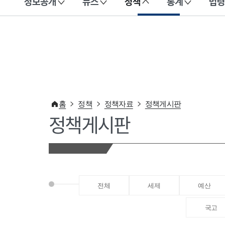
정보공개
뉴스
정책
통계
법령
이 누리집은 대한민국 공식 전자정부 누리집입니다.
홈
정책
정책자료
정책게시판
정책게시판
전체
세제
예산
국고