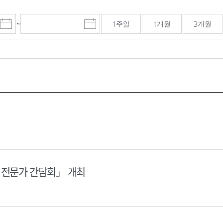
~
1주일
1개월
3개월
시
종
검색기간 종료일
작
료
일
일
선
선
택
택
달
달
력
력
신 전문가 간담회」 개최