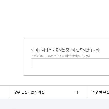
이 페이지에서 제공하는 정보에 만족하셨습니까?
* 의견쓰기 : 60자 이내로 입력하세요. (0/60)
의견쓰기
정부 관련기관 누리집
외청 및 유