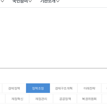
국민참여
기관소개
경제정책
정책조정
경제구조개혁
미래전략
재정혁신
재정관리
공공정책
복권위원회