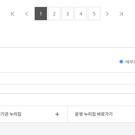
1
2
3
4
5
매우
관기관 누리집
운영 누리집 바로가기