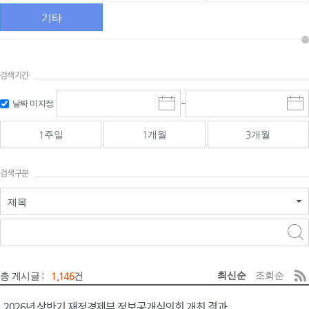
기타
검색기간
검색
검색
날짜 미지정
~
시
종
기간 시작
기간 종료
작
료
일
일
일
일
1주일
1개월
3개월
선
선
택
택
달
달
검색구분
력
력
제목
검색구분 - 검색어 입
검색
력
구분 선택
최신순
조회순
총 게시글 :
1,146
건
2026년 상반기 재정경제부 정보공개심의회 개최 결과