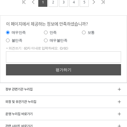
1
2
3
4
5
이 페이지에서 제공하는 정보에 만족하셨습니까?
매우만족
만족
보통
불만족
매우불만족
* 의견쓰기 : 60자 이내로 입력하세요. (0/60)
의견
쓰기
정부 관련기관 누리집
외청 및 유관기관 누리집
운영 누리집 바로가기
관련 사이트 바로가기