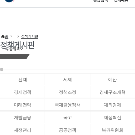
통합검색
전체메뉴
이 누리집은 대한민국 공식 전자정부 누리집입니다.
바로가기 메뉴
홈
정책게시판
정책게시판
공유하기
전체
세제
예산
경제정책
정책조정
경제구조개혁
미래전략
국제금융정책
대외경제
개발금융
국고
재정혁신
재정관리
공공정책
복권위원회