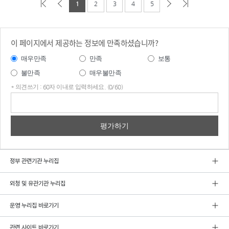
1
2
3
4
5
이 페이지에서 제공하는 정보에 만족하셨습니까?
매우만족
만족
보통
불만족
매우불만족
* 의견쓰기 : 60자 이내로 입력하세요. (0/60)
의견
쓰기
정부 관련기관 누리집
외청 및 유관기관 누리집
운영 누리집 바로가기
관련 사이트 바로가기