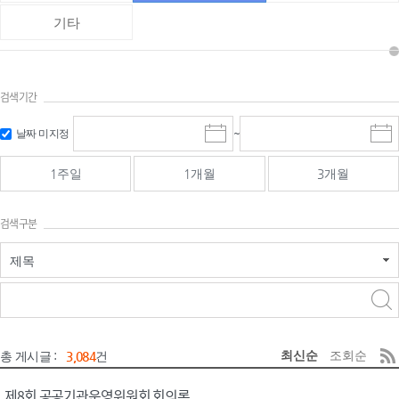
기타
검색기간
검색
검색
날짜 미지정
~
시
종
기간 시작
기간 종료
작
료
일
일
일
일
1주일
1개월
3개월
선
선
택
택
달
달
검색구분
력
력
제목
검색구분 - 검색어 입
검색
력
구분 선택
최신순
조회순
총 게시글 :
3,084
건
제8회 공공기관운영위원회 회의록