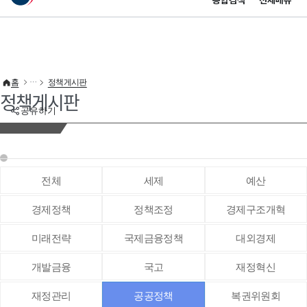
통합검색
전체메뉴
이 누리집은 대한민국 공식 전자정부 누리집입니다.
바로가기 메뉴
홈
정책게시판
정책게시판
공유하기
전체
세제
예산
경제정책
정책조정
경제구조개혁
미래전략
국제금융정책
대외경제
개발금융
국고
재정혁신
재정관리
공공정책
복권위원회