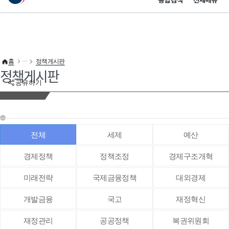
통합검색
전체메뉴
이 누리집은 대한민국 공식 전자정부 누리집입니다.
바로가기 메뉴
홈
정책게시판
정책게시판
공유하기
전체
세제
예산
경제정책
정책조정
경제구조개혁
미래전략
국제금융정책
대외경제
개발금융
국고
재정혁신
재정관리
공공정책
복권위원회