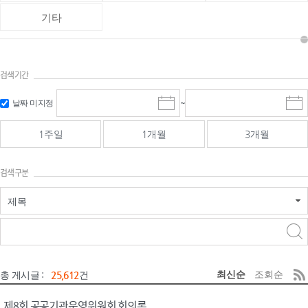
기타
검색기간
검색
검색
날짜 미지정
~
시
종
기간 시작
기간 종료
작
료
일
일
일
일
1주일
1개월
3개월
선
선
택
택
달
달
검색구분
력
력
제목
검색구분 - 검색어 입
검색
력
구분 선택
최신순
조회순
총 게시글 :
25,612
건
제8회 공공기관운영위원회 회의록