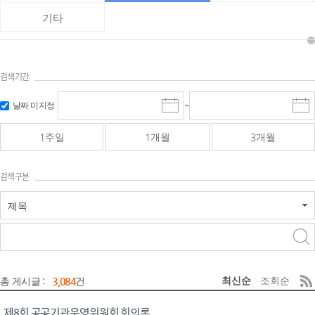
기타
검색기간
검색
검색
날짜 미지정
~
시
종
기간 시작
기간 종료
작
료
일
일
일
일
1주일
1개월
3개월
선
선
택
택
달
달
검색구분
력
력
제목
검색구분 - 검색어 입
검색
력
구분 선택
최신순
조회순
총 게시글 :
3,084
건
제8회 공공기관운영위원회 회의록