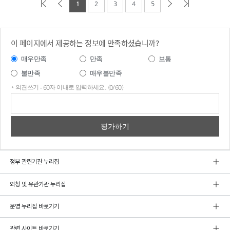
1
2
3
4
5
이 페이지에서 제공하는 정보에 만족하셨습니까?
매우만족
만족
보통
불만족
매우불만족
* 의견쓰기 : 60자 이내로 입력하세요. (0/60)
의견
쓰기
정부 관련기관 누리집
외청 및 유관기관 누리집
운영 누리집 바로가기
관련 사이트 바로가기