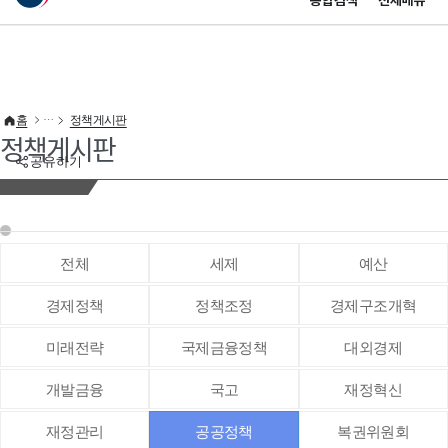
통합검색
전체메뉴
이 누리집은 대한민국 공식 전자정부 누리집입니다.
바로가기 메뉴
홈
정책게시판
정책게시판
공유하기
전체
세제
예산
경제정책
정책조정
경제구조개혁
미래전략
국제금융정책
대외경제
개발금융
국고
재정혁신
재정관리
공공정책
복권위원회