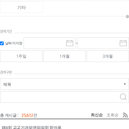
기타
검색기간
검색
검색
날짜 미지정
~
시
종
기간 시작
기간 종료
작
료
일
일
일
일
1주일
1개월
3개월
선
선
택
택
달
달
검색구분
력
력
제목
검색구분 - 검색어 입
검색
력
구분 선택
최신순
조회순
총 게시글 :
25,612
건
제8회 공공기관운영위원회 회의록