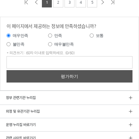
1
2
3
4
5
이 페이지에서 제공하는 정보에 만족하셨습니까?
매우만족
만족
보통
불만족
매우불만족
* 의견쓰기 : 60자 이내로 입력하세요. (0/60)
의견
쓰기
정부 관련기관 누리집
외청 및 유관기관 누리집
운영 누리집 바로가기
관련 사이트 바로가기