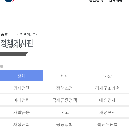
통합검색
전체메뉴
이 누리집은 대한민국 공식 전자정부 누리집입니다.
바로가기 메뉴
홈
정책게시판
정책게시판
공유하기
전체
세제
예산
경제정책
정책조정
경제구조개혁
미래전략
국제금융정책
대외경제
개발금융
국고
재정혁신
재정관리
공공정책
복권위원회