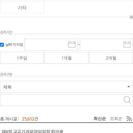
기타
검색기간
검색
검색
날짜 미지정
~
시
종
기간 시작
기간 종료
작
료
일
일
일
일
1주일
1개월
3개월
선
선
택
택
달
달
검색구분
력
력
제목
검색구분 - 검색어 입
검색
력
구분 선택
최신순
조회순
총 게시글 :
25,612
건
제8회 공공기관운영위원회 회의록