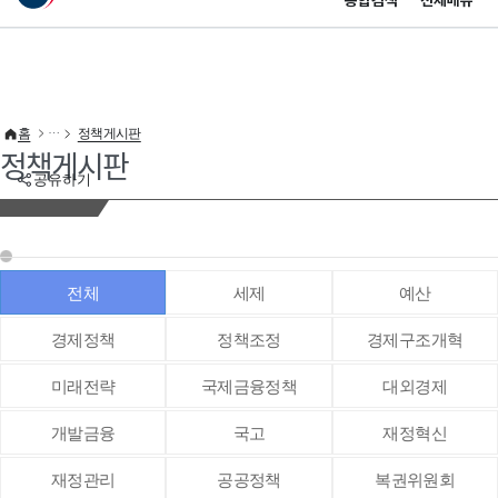
통합검색
전체메뉴
이 누리집은 대한민국 공식 전자정부 누리집입니다.
바로가기 메뉴
홈
정책게시판
정책게시판
공유하기
전체
세제
예산
경제정책
정책조정
경제구조개혁
미래전략
국제금융정책
대외경제
개발금융
국고
재정혁신
재정관리
공공정책
복권위원회