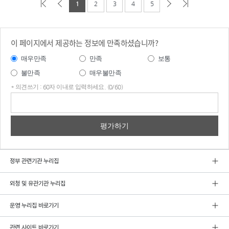
1
2
3
4
5
이 페이지에서 제공하는 정보에 만족하셨습니까?
매우만족
만족
보통
불만족
매우불만족
* 의견쓰기 : 60자 이내로 입력하세요. (0/60)
의견
쓰기
정부 관련기관 누리집
외청 및 유관기관 누리집
운영 누리집 바로가기
관련 사이트 바로가기