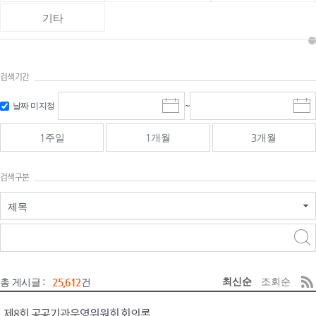
기타
검색기간
검색
검색
날짜 미지정
~
시
종
기간 시작
기간 종료
작
료
일
일
일
일
1주일
1개월
3개월
선
선
택
택
달
달
검색구분
력
력
제목
검색구분 - 검색어 입
검색
력
구분 선택
최신순
조회순
총 게시글 :
25,612
건
제8회 공공기관운영위원회 회의록