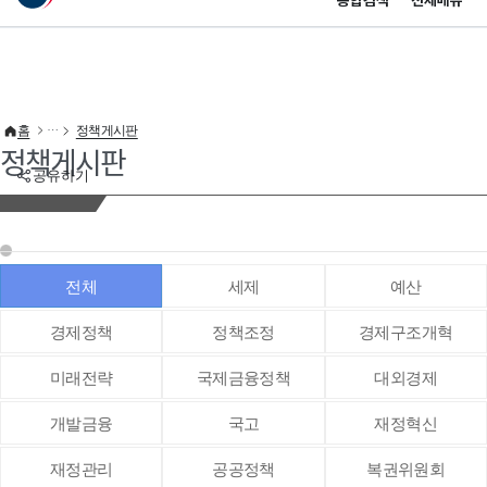
통합검색
전체메뉴
이 누리집은 대한민국 공식 전자정부 누리집입니다.
바로가기 메뉴
홈
정책게시판
정책게시판
공유하기
전체
세제
예산
경제정책
정책조정
경제구조개혁
미래전략
국제금융정책
대외경제
개발금융
국고
재정혁신
재정관리
공공정책
복권위원회