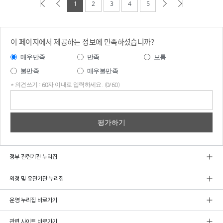
1
2
3
4
5
이 페이지에서 제공하는 정보에 만족하셨습니까?
매우만족
만족
보통
불만족
매우불만족
* 의견쓰기 : 60자 이내로 입력하세요. (0/60)
의견
쓰기
정부 관련기관 누리집
외청 및 유관기관 누리집
운영 누리집 바로가기
관련 사이트 바로가기