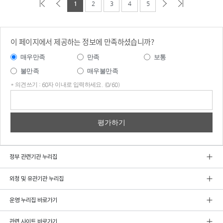
1
2
3
4
5
이 페이지에서 제공하는 정보에 만족하셨습니까?
매우만족
만족
보통
불만족
매우불만족
* 의견쓰기 : 60자 이내로 입력하세요. (0/60)
의견
쓰기
정부 관련기관 누리집
외청 및 유관기관 누리집
운영 누리집 바로가기
관련 사이트 바로가기