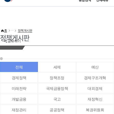
통합검색
전체메뉴
이 누리집은 대한민국 공식 전자정부 누리집입니다.
바로가기 메뉴
홈
정책게시판
정책게시판
공유하기
전체
세제
예산
경제정책
정책조정
경제구조개혁
미래전략
국제금융정책
대외경제
개발금융
국고
재정혁신
재정관리
공공정책
복권위원회