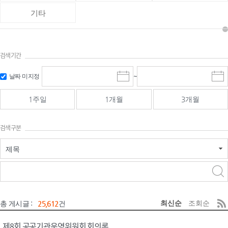
기타
검색기간
검색
검색
날짜 미지정
~
시
종
기간 시작
기간 종료
작
료
일
일
일
일
1주일
1개월
3개월
선
선
택
택
달
달
검색구분
력
력
제목
검색구분 - 검색어 입
검색
력
구분 선택
최신순
조회순
총 게시글 :
25,612
건
제8회 공공기관운영위원회 회의록