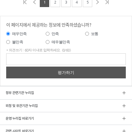
1
2
3
4
5
이 페이지에서 제공하는 정보에 만족하셨습니까?
매우만족
만족
보통
불만족
매우불만족
* 의견쓰기 : 60자 이내로 입력하세요. (0/60)
의견
쓰기
정부 관련기관 누리집
외청 및 유관기관 누리집
운영 누리집 바로가기
관련 사이트 바로가기