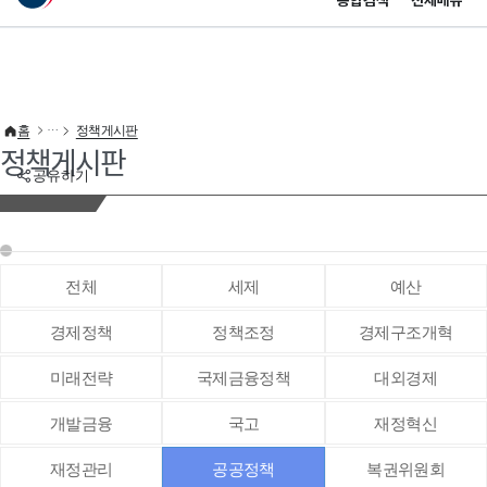
통합검색
전체메뉴
이 누리집은 대한민국 공식 전자정부 누리집입니다.
바로가기 메뉴
홈
정책게시판
정책게시판
공유하기
전체
세제
예산
경제정책
정책조정
경제구조개혁
미래전략
국제금융정책
대외경제
개발금융
국고
재정혁신
재정관리
공공정책
복권위원회