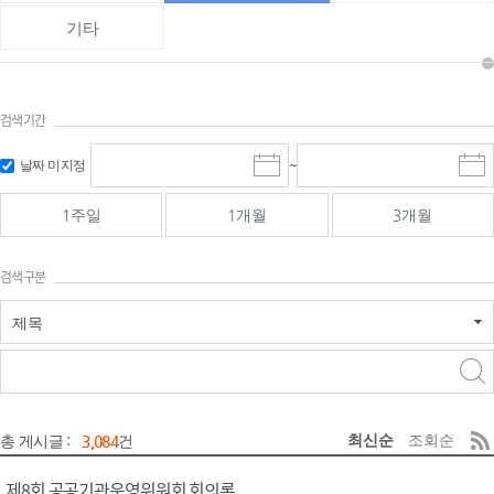
기타
검색기간
검색
검색
날짜 미지정
~
시
종
기간 시작
기간 종료
작
료
일
일
일
일
1주일
1개월
3개월
선
선
택
택
달
달
검색구분
력
력
제목
검색구분 - 검색어 입
검색
력
구분 선택
최신순
조회순
총 게시글 :
3,084
건
제8회 공공기관운영위원회 회의록