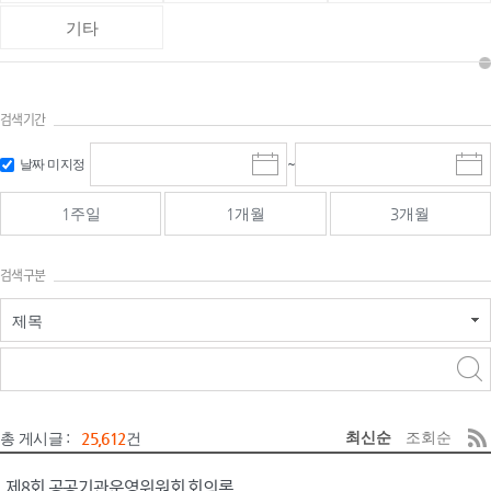
기타
검색기간
검색
검색
날짜 미지정
~
시
종
기간 시작
기간 종료
작
료
일
일
일
일
1주일
1개월
3개월
선
선
택
택
달
달
검색구분
력
력
제목
검색구분 - 검색어 입
검색
력
구분 선택
최신순
조회순
총 게시글 :
25,612
건
제8회 공공기관운영위원회 회의록