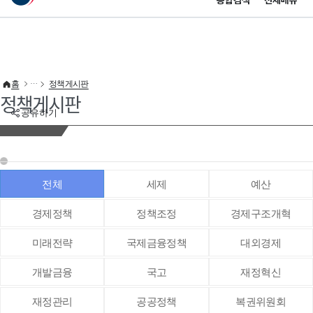
통합검색
전체메뉴
이 누리집은 대한민국 공식 전자정부 누리집입니다.
바로가기 메뉴
홈
정책게시판
정책게시판
공유하기
전체
세제
예산
경제정책
정책조정
경제구조개혁
미래전략
국제금융정책
대외경제
개발금융
국고
재정혁신
재정관리
공공정책
복권위원회