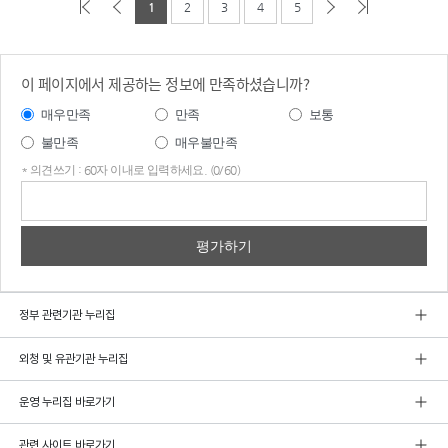
1
2
3
4
5
이 페이지에서 제공하는 정보에 만족하셨습니까?
매우만족
만족
보통
불만족
매우불만족
* 의견쓰기 : 60자 이내로 입력하세요. (0/60)
의견
쓰기
정부 관련기관 누리집
외청 및 유관기관 누리집
운영 누리집 바로가기
관련 사이트 바로가기