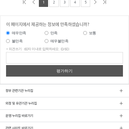
1
2
3
4
5
이 페이지에서 제공하는 정보에 만족하셨습니까?
매우만족
만족
보통
불만족
매우불만족
* 의견쓰기 : 60자 이내로 입력하세요. (0/60)
의견
쓰기
정부 관련기관 누리집
외청 및 유관기관 누리집
운영 누리집 바로가기
관련 사이트 바로가기