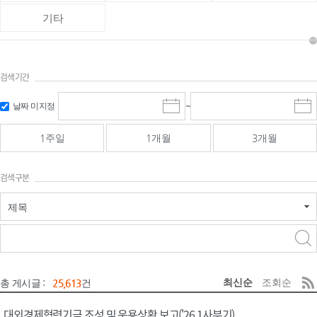
기타
검색기간
검색
검색
날짜 미지정
~
시
종
기간 시작
기간 종료
작
료
일
일
일
일
1주일
1개월
3개월
선
선
택
택
달
달
검색구분
력
력
제목
검색구분 - 검색어 입
검색
력
구분 선택
최신순
조회순
총 게시글 :
25,613
건
대외경제협력기금 조성 및 운용상황 보고('26.1사분기)