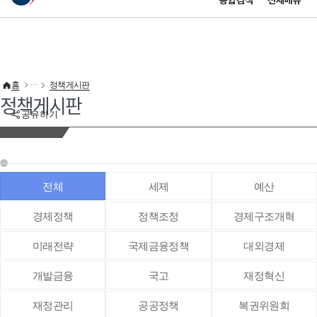
통합검색
전체메뉴
이 누리집은 대한민국 공식 전자정부 누리집입니다.
바로가기 메뉴
홈
정책게시판
정책게시판
공유하기
전체
세제
예산
경제정책
정책조정
경제구조개혁
미래전략
국제금융정책
대외경제
개발금융
국고
재정혁신
재정관리
공공정책
복권위원회