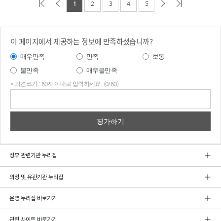
1
2
3
4
5
이 페이지에서 제공하는 정보에 만족하셨습니까?
매우만족
만족
보통
불만족
매우불만족
* 의견쓰기 : 60자 이내로 입력하세요. (0/60)
의견
쓰기
정부 관련기관 누리집
외청 및 유관기관 누리집
운영 누리집 바로가기
관련 사이트 바로가기