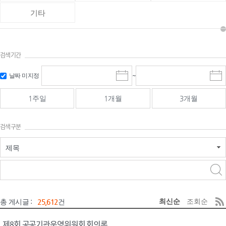
기타
검색기간
검색
검색
날짜 미지정
~
시
종
기간 시작
기간 종료
작
료
일
일
일
일
1주일
1개월
3개월
선
선
택
택
달
달
검색구분
력
력
제목
검색구분 - 검색어 입
검색
력
구분 선택
최신순
조회순
총 게시글 :
25,612
건
제8회 공공기관운영위원회 회의록