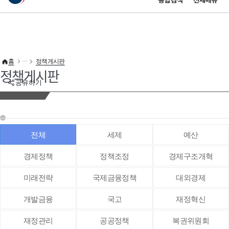
통합검색
전체메뉴
이 누리집은 대한민국 공식 전자정부 누리집입니다.
바로가기 메뉴
홈
정책게시판
정책게시판
공유하기
전체
세제
예산
경제정책
정책조정
경제구조개혁
미래전략
국제금융정책
대외경제
개발금융
국고
재정혁신
재정관리
공공정책
복권위원회