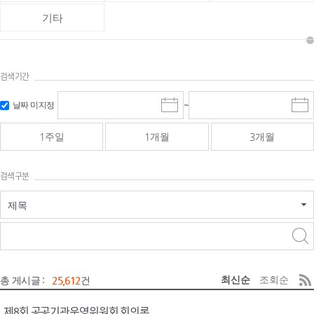
기타
검색기간
검색
검색
날짜 미지정
~
시
종
기간 시작
기간 종료
작
료
일
일
일
일
1주일
1개월
3개월
선
선
택
택
달
달
검색구분
력
력
제목
검색구분 - 검색어 입
검색
력
구분 선택
최신순
조회순
총 게시글 :
25,612
건
제8회 공공기관운영위원회 회의록