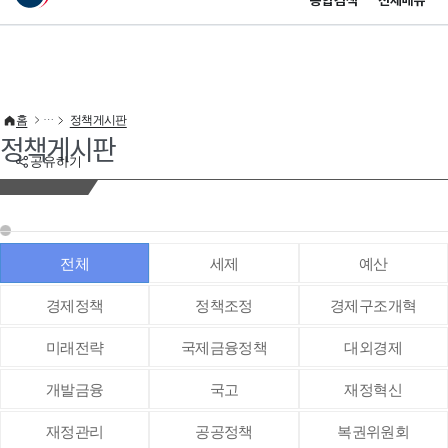
통합검색
전체메뉴
이 누리집은 대한민국 공식 전자정부 누리집입니다.
바로가기 메뉴
홈
정책게시판
정책게시판
공유하기
전체
세제
예산
경제정책
정책조정
경제구조개혁
미래전략
국제금융정책
대외경제
개발금융
국고
재정혁신
재정관리
공공정책
복권위원회