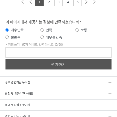
1
2
3
4
5
이 페이지에서 제공하는 정보에 만족하셨습니까?
매우만족
만족
보통
불만족
매우불만족
* 의견쓰기 : 60자 이내로 입력하세요. (0/60)
의견
쓰기
정부 관련기관 누리집
외청 및 유관기관 누리집
운영 누리집 바로가기
관련 사이트 바로가기