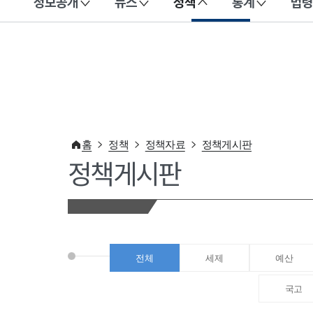
정보공개
뉴스
정책
통계
법령
이 누리집은 대한민국 공식 전자정부 누리집입니다.
홈
정책
정책자료
정책게시판
정책게시판
전체
세제
예산
국고