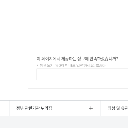
이 페이지에서 제공하는 정보에 만족하셨습니까?
* 의견쓰기 : 60자 이내로 입력하세요. (0/60)
의견쓰기
정부 관련기관 누리집
외청 및 유