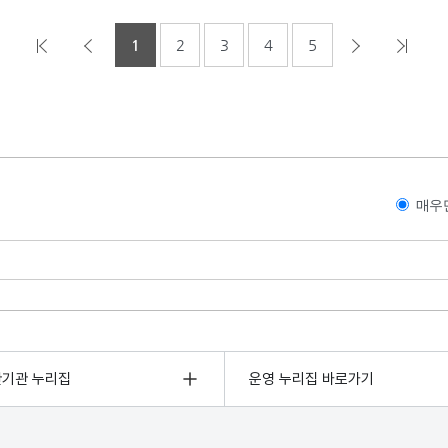
1
2
3
4
5
매우
관기관 누리집
운영 누리집 바로가기