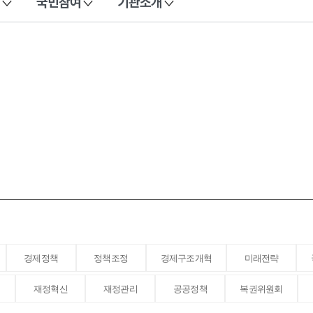
국민참여
기관소개
경제정책
정책조정
경제구조개혁
미래전략
재정혁신
재정관리
공공정책
복권위원회