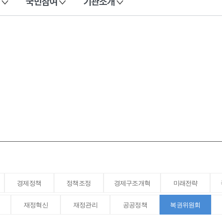
국민참여
기관소개
경제정책
정책조정
경제구조개혁
미래전략
재정혁신
재정관리
공공정책
복권위원회