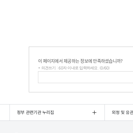
이 페이지에서 제공하는 정보에 만족하셨습니까?
* 의견쓰기 : 60자 이내로 입력하세요. (0/60)
의견쓰기
정부 관련기관 누리집
외청 및 유