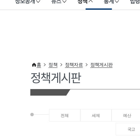
정보공개
뉴스
정책
통계
법령
이 누리집은 대한민국 공식 전자정부 누리집입니다.
홈
정책
정책자료
정책게시판
정책게시판
전체
세제
예산
국고