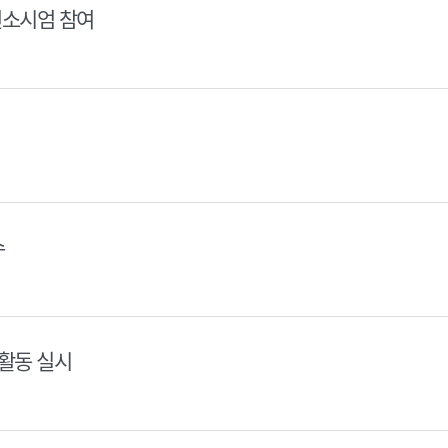
컨소시엄 참여
수
활동 실시