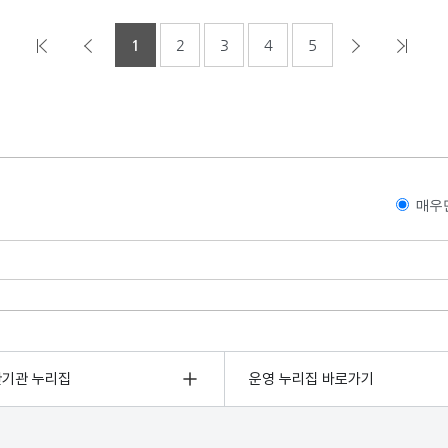
1
2
3
4
5
매우
관기관 누리집
운영 누리집 바로가기