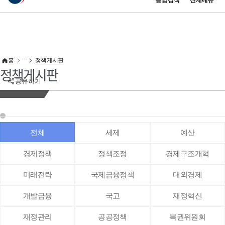
통합검색
전체메뉴
이 누리집은 대한민국 공식 전자정부 누리집입니다.
바로가기 메뉴
홈
정책게시판
정책게시판
공유하기
전체
세제
예산
경제정책
정책조정
경제구조개혁
미래전략
국제금융정책
대외경제
개발금융
국고
재정혁신
재정관리
공공정책
복권위원회