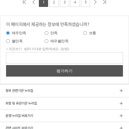
1
2
3
4
5
이 페이지에서 제공하는 정보에 만족하셨습니까?
매우만족
만족
보통
불만족
매우불만족
* 의견쓰기 : 60자 이내로 입력하세요. (0/60)
의견
쓰기
정부 관련기관 누리집
외청 및 유관기관 누리집
운영 누리집 바로가기
관련 사이트 바로가기