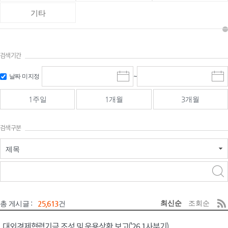
기타
검색기간
검색
검색
날짜 미지정
~
시
종
기간 시작
기간 종료
작
료
일
일
일
일
1주일
1개월
3개월
선
선
택
택
달
달
검색구분
력
력
제목
검색구분 - 검색어 입
검색
력
구분 선택
최신순
조회순
총 게시글 :
25,613
건
대외경제협력기금 조성 및 운용상황 보고('26.1사분기)