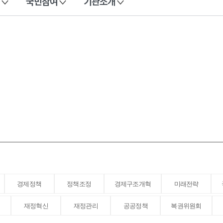
국민참여
기관소개
경제정책
정책조정
경제구조개혁
미래전략
재정혁신
재정관리
공공정책
복권위원회