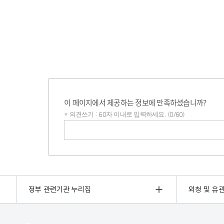
이 페이지에서 제공하는 정보에 만족하셨습니까?
* 의견쓰기 : 60자 이내로 입력하세요. (0/60)
의견쓰기
정부 관련기관 누리집
외청 및 유