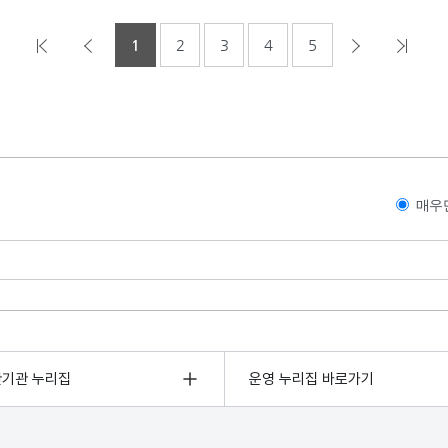
1
2
3
4
5
매우
관기관 누리집
운영 누리집 바로가기