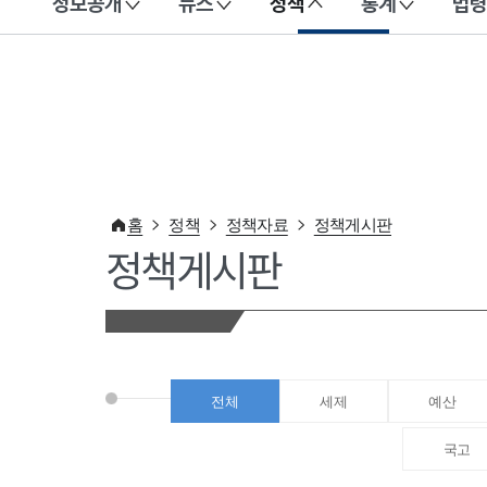
정보공개
뉴스
정책
통계
법령
이 누리집은 대한민국 공식 전자정부 누리집입니다.
홈
정책
정책자료
정책게시판
정책게시판
전체
세제
예산
국고