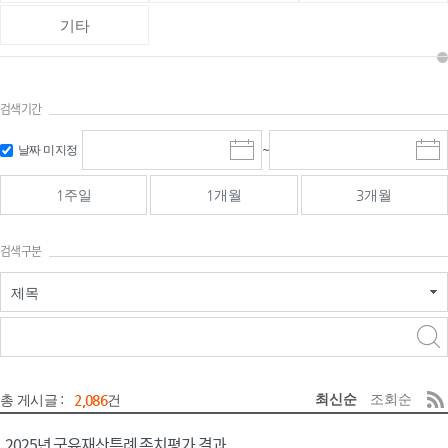
기타
검색기간
검색
검색
날짜 미지정
~
시
종
기간 시작
기간 종료
작
료
일
일
일
일
1주일
1개월
3개월
선
선
택
택
달
달
검색구분
력
력
제목
검색구분 - 검색어 입
검색
력
구분 선택
최신순
조회순
총 게시글 :
2,086
건
2025년 국유재산특례 존치평가 결과