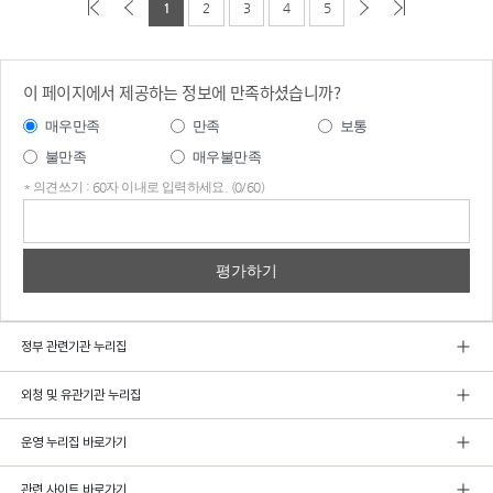
1
2
3
4
5
이 페이지에서 제공하는 정보에 만족하셨습니까?
매우만족
만족
보통
불만족
매우불만족
* 의견쓰기 : 60자 이내로 입력하세요. (0/60)
의견
쓰기
정부 관련기관 누리집
외청 및 유관기관 누리집
운영 누리집 바로가기
관련 사이트 바로가기