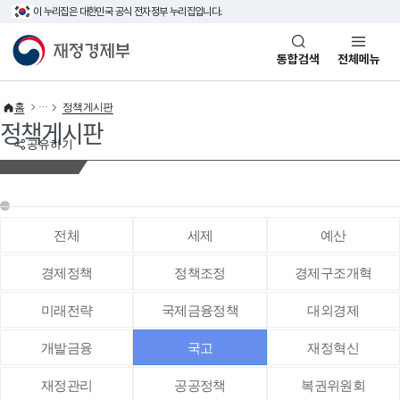
이 누리집은 대한민국 공식 전자정부 누리집입니다.
바로가기 메뉴
재정경제부(www.mofe.go.kr)
통합검색
전체메뉴
홈
정책게시판
정책게시판
공유하기
전체
세제
예산
경제정책
정책조정
경제구조개혁
미래전략
국제금융정책
대외경제
개발금융
국고
재정혁신
재정관리
공공정책
복권위원회