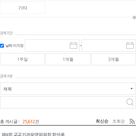
기타
검색기간
검색
검색
날짜 미지정
~
시
종
기간 시작
기간 종료
작
료
일
일
일
일
1주일
1개월
3개월
선
선
택
택
달
달
검색구분
력
력
제목
검색구분 - 검색어 입
검색
력
구분 선택
최신순
조회순
총 게시글 :
25,612
건
제8회 공공기관운영위원회 회의록