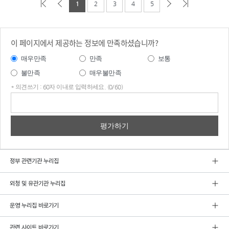
1
2
3
4
5
이 페이지에서 제공하는 정보에 만족하셨습니까?
매우만족
만족
보통
불만족
매우불만족
* 의견쓰기 : 60자 이내로 입력하세요. (0/60)
의견
쓰기
정부 관련기관 누리집
외청 및 유관기관 누리집
운영 누리집 바로가기
관련 사이트 바로가기