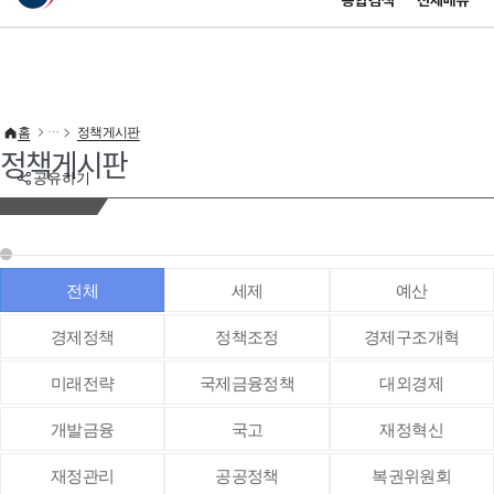
통합검색
전체메뉴
이 누리집은 대한민국 공식 전자정부 누리집입니다.
바로가기 메뉴
홈
정책게시판
정책게시판
공유하기
전체
세제
예산
경제정책
정책조정
경제구조개혁
미래전략
국제금융정책
대외경제
개발금융
국고
재정혁신
재정관리
공공정책
복권위원회