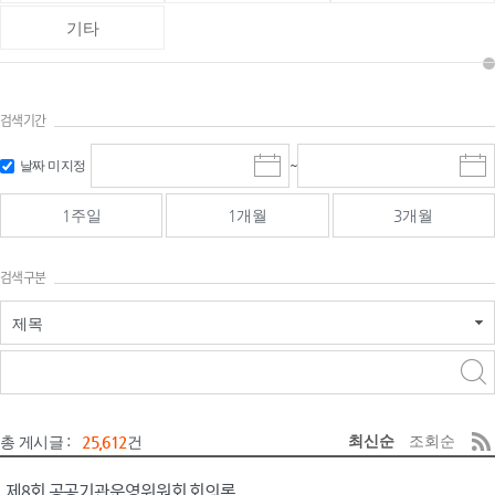
기타
검색기간
검색
검색
날짜 미지정
~
시
종
기간 시작
기간 종료
작
료
일
일
일
일
1주일
1개월
3개월
선
선
택
택
달
달
검색구분
력
력
제목
검색구분 - 검색어 입
검색
력
구분 선택
최신순
조회순
총 게시글 :
25,612
건
제8회 공공기관운영위원회 회의록