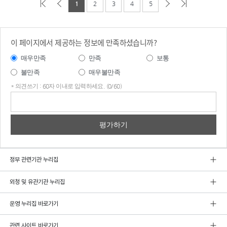
1
2
3
4
5
이 페이지에서 제공하는 정보에 만족하셨습니까?
매우만족
만족
보통
불만족
매우불만족
* 의견쓰기 : 60자 이내로 입력하세요. (0/60)
의견
쓰기
정부 관련기관 누리집
외청 및 유관기관 누리집
운영 누리집 바로가기
관련 사이트 바로가기