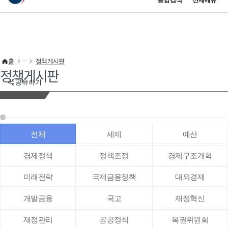
통합검색
전체메뉴
이 누리집은 대한민국 공식 전자정부 누리집입니다.
바로가기 메뉴
홈
정책게시판
정책게시판
공유하기
전체
세제
예산
경제정책
정책조정
경제구조개혁
미래전략
국제금융정책
대외경제
개발금융
국고
재정혁신
재정관리
공공정책
복권위원회