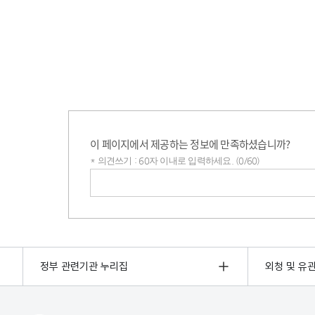
이 페이지에서 제공하는 정보에 만족하셨습니까?
* 의견쓰기 : 60자 이내로 입력하세요. (0/60)
의견쓰기
정부 관련기관 누리집
외청 및 유