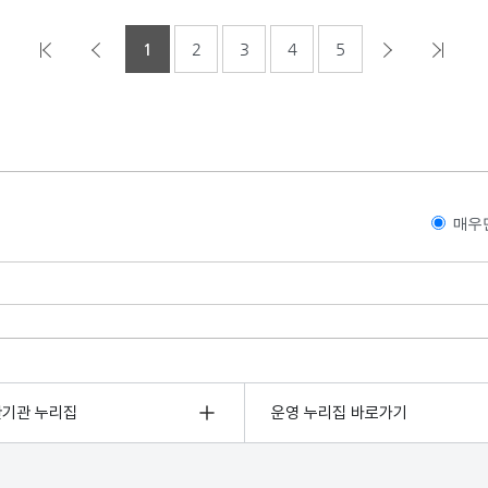
1
2
3
4
5
매우
관기관 누리집
운영 누리집 바로가기