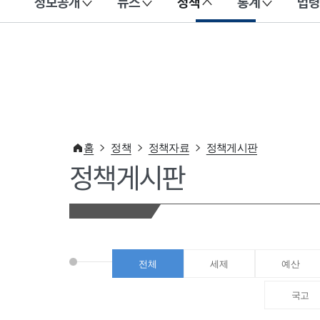
정보공개
뉴스
정책
통계
법령
이 누리집은 대한민국 공식 전자정부 누리집입니다.
홈
정책
정책자료
정책게시판
정책게시판
전체
세제
예산
국고