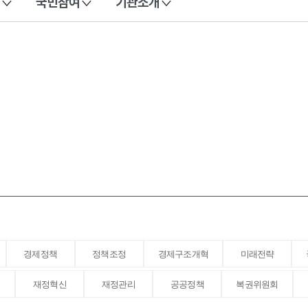
국민참여
기관소개
경제정책
정책조정
경제구조개혁
미래전략
재정혁신
재정관리
공공정책
복권위원회