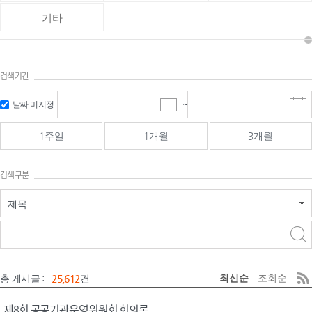
기타
검색기간
검색
검색
날짜 미지정
~
시
종
기간 시작
기간 종료
작
료
일
일
일
일
1주일
1개월
3개월
선
선
택
택
달
달
검색구분
력
력
제목
검색구분 - 검색어 입
검색
력
구분 선택
최신순
조회순
총 게시글 :
25,612
건
제8회 공공기관운영위원회 회의록