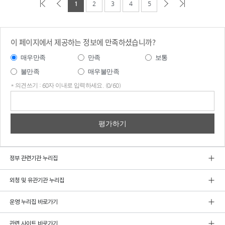
1
2
3
4
5
이 페이지에서 제공하는 정보에 만족하셨습니까?
매우만족
만족
보통
불만족
매우불만족
* 의견쓰기 : 60자 이내로 입력하세요. (0/60)
의견
쓰기
정부 관련기관 누리집
외청 및 유관기관 누리집
운영 누리집 바로가기
관련 사이트 바로가기