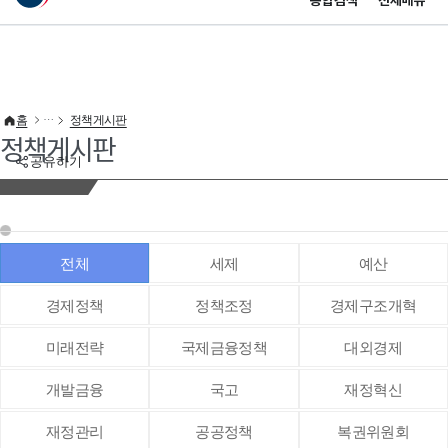
통합검색
전체메뉴
이 누리집은 대한민국 공식 전자정부 누리집입니다.
바로가기 메뉴
홈
정책게시판
정책게시판
공유하기
전체
세제
예산
경제정책
정책조정
경제구조개혁
미래전략
국제금융정책
대외경제
개발금융
국고
재정혁신
재정관리
공공정책
복권위원회