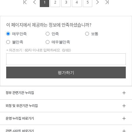
1
2
3
4
5
이 페이지에서 제공하는 정보에 만족하셨습니까?
매우만족
만족
보통
불만족
매우불만족
* 의견쓰기 : 60자 이내로 입력하세요. (0/60)
의견
쓰기
정부 관련기관 누리집
외청 및 유관기관 누리집
운영 누리집 바로가기
관련 사이트 바로가기