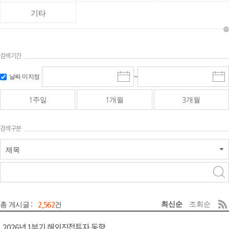
기타
검색기간
검색
검색
날짜 미지정
~
시
종
기간 시작
기간 종료
작
료
일
일
일
일
1주일
1개월
3개월
선
선
택
택
달
달
검색구분
력
력
제목
검색구분 - 검색어 입
검색
력
구분 선택
최신순
조회순
총 게시글 :
2,562
건
2026년 1분기 해외직접투자 동향