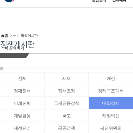
통합검색
전체메뉴
이 누리집은 대한민국 공식 전자정부 누리집입니다.
바로가기 메뉴
홈
정책게시판
정책게시판
공유하기
전체
세제
예산
경제정책
정책조정
경제구조개혁
미래전략
국제금융정책
대외경제
개발금융
국고
재정혁신
재정관리
공공정책
복권위원회