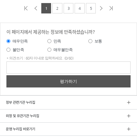
1
2
3
4
5
이 페이지에서 제공하는 정보에 만족하셨습니까?
매우만족
만족
보통
불만족
매우불만족
* 의견쓰기 : 60자 이내로 입력하세요. (0/60)
의견
쓰기
정부 관련기관 누리집
외청 및 유관기관 누리집
운영 누리집 바로가기