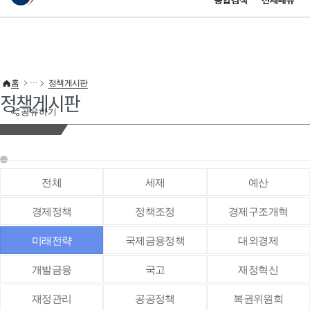
통합검색
전체메뉴
이 누리집은 대한민국 공식 전자정부 누리집입니다.
바로가기 메뉴
홈
정책게시판
정책게시판
공유하기
전체
세제
예산
경제정책
정책조정
경제구조개혁
미래전략
국제금융정책
대외경제
개발금융
국고
재정혁신
재정관리
공공정책
복권위원회