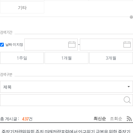
기타
검색기간
검색
검색
날짜 미지정
~
시
종
기간 시작
기간 종료
작
료
일
일
일
일
1주일
1개월
3개월
선
선
택
택
달
달
검색구분
력
력
제목
검색구분 - 검색어 입
검색
력
구분 선택
최신순
조회순
총 게시글 :
437
건
중장기전략위원회 주최 미래전략포럼에서 인구위기 극복을 위한 중장기