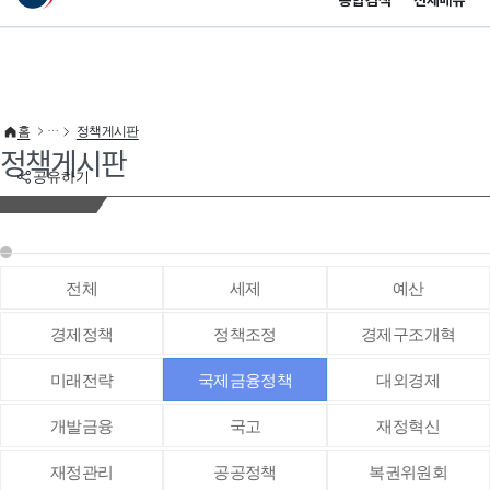
통합검색
전체메뉴
이 누리집은 대한민국 공식 전자정부 누리집입니다.
바로가기 메뉴
홈
정책게시판
정책게시판
공유하기
전체
세제
예산
경제정책
정책조정
경제구조개혁
미래전략
국제금융정책
대외경제
개발금융
국고
재정혁신
재정관리
공공정책
복권위원회