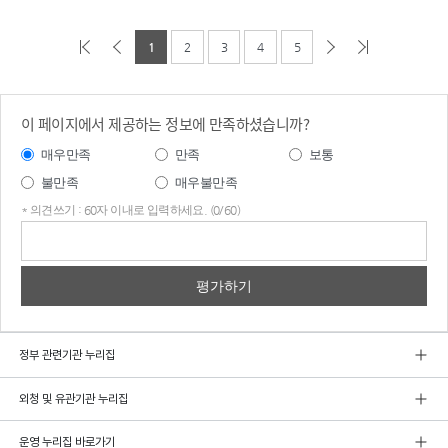
1
2
3
4
5
이 페이지에서 제공하는 정보에 만족하셨습니까?
매우만족
만족
보통
불만족
매우불만족
* 의견쓰기 : 60자 이내로 입력하세요. (0/60)
의견
쓰기
정부 관련기관 누리집
외청 및 유관기관 누리집
운영 누리집 바로가기