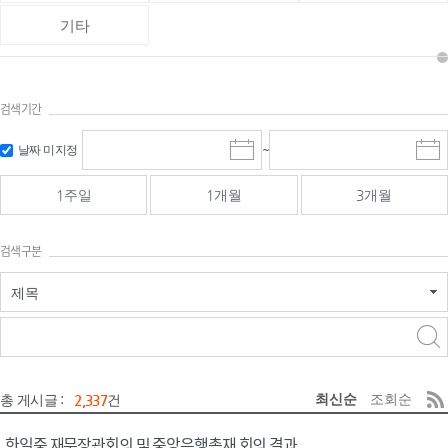
기타
검색기간
검색
검색
날짜 미지정
~
시
종
기간 시작
기간 종료
작
료
일
일
일
일
1주일
1개월
3개월
선
선
택
택
달
달
검색구분
력
력
제목
검색구분 - 검색어 입
검색
력
구분 선택
최신순
조회순
총 게시글 :
2,337
건
한일중 재무장관회의 및 중앙은행총재 회의 결과