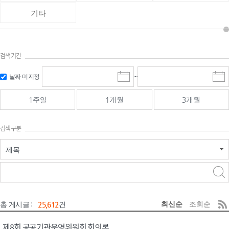
기타
검색기간
검색
검색
날짜 미지정
~
시
종
기간 시작
기간 종료
작
료
일
일
일
일
1주일
1개월
3개월
선
선
택
택
달
달
검색구분
력
력
제목
검색구분 - 검색어 입
검색
력
구분 선택
최신순
조회순
총 게시글 :
25,612
건
제8회 공공기관운영위원회 회의록