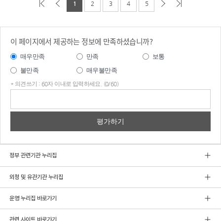
1
2
3
4
5
이 페이지에서 제공하는 정보에 만족하셨습니까?
매우만족
만족
보통
불만족
매우불만족
* 의견쓰기 : 60자 이내로 입력하세요. (0/60)
의견
쓰기
정부 관련기관 누리집
외청 및 유관기관 누리집
운영 누리집 바로가기
관련 사이트 바로가기