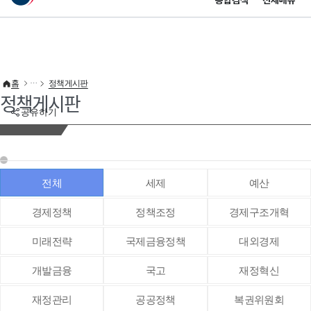
통합검색
전체메뉴
이 누리집은 대한민국 공식 전자정부 누리집입니다.
바로가기 메뉴
홈
정책게시판
정책게시판
공유하기
전체
세제
예산
경제정책
정책조정
경제구조개혁
미래전략
국제금융정책
대외경제
개발금융
국고
재정혁신
재정관리
공공정책
복권위원회