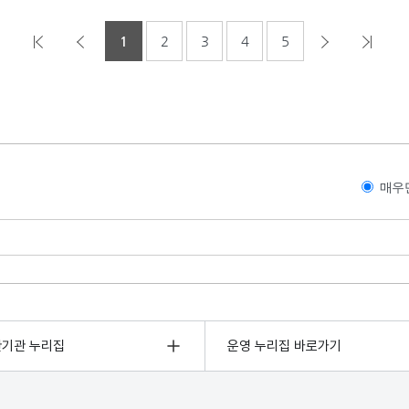
1
2
3
4
5
매우
관기관 누리집
운영 누리집 바로가기