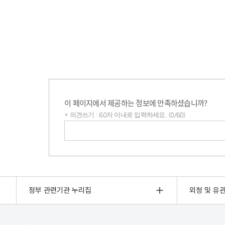
이 페이지에서 제공하는 정보에 만족하셨습니까?
* 의견쓰기 : 60자 이내로 입력하세요. (0/60)
의견쓰기
정부 관련기관 누리집
외청 및 유