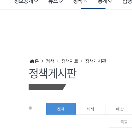
정보공개
뉴스
정책
통계
법령
이 누리집은 대한민국 공식 전자정부 누리집입니다.
홈
정책
정책자료
정책게시판
정책게시판
전체
세제
예산
국고