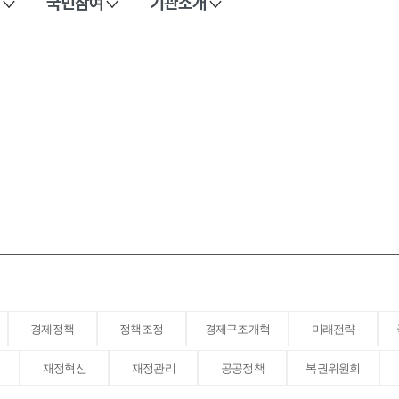
국민참여
기관소개
경제정책
정책조정
경제구조개혁
미래전략
재정혁신
재정관리
공공정책
복권위원회