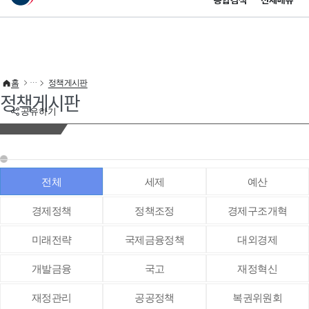
통합검색
전체메뉴
이 누리집은 대한민국 공식 전자정부 누리집입니다.
바로가기 메뉴
홈
정책게시판
정책게시판
공유하기
전체
세제
예산
경제정책
정책조정
경제구조개혁
미래전략
국제금융정책
대외경제
개발금융
국고
재정혁신
재정관리
공공정책
복권위원회