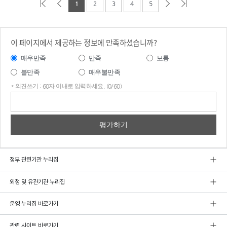
1
2
3
4
5
이 페이지에서 제공하는 정보에 만족하셨습니까?
매우만족
만족
보통
불만족
매우불만족
* 의견쓰기 : 60자 이내로 입력하세요. (0/60)
의견
쓰기
정부 관련기관 누리집
외청 및 유관기관 누리집
운영 누리집 바로가기
관련 사이트 바로가기