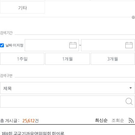
기타
검색기간
검색
검색
날짜 미지정
~
시
종
기간 시작
기간 종료
작
료
일
일
일
일
1주일
1개월
3개월
선
선
택
택
달
달
검색구분
력
력
제목
검색구분 - 검색어 입
검색
력
구분 선택
최신순
조회순
총 게시글 :
25,612
건
제8회 공공기관운영위원회 회의록