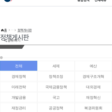
통합검색
전체메뉴
이 누리집은 대한민국 공식 전자정부 누리집입니다.
바로가기 메뉴
홈
정책게시판
정책게시판
공유하기
전체
세제
예산
경제정책
정책조정
경제구조개혁
미래전략
국제금융정책
대외경제
개발금융
국고
재정혁신
재정관리
공공정책
복권위원회