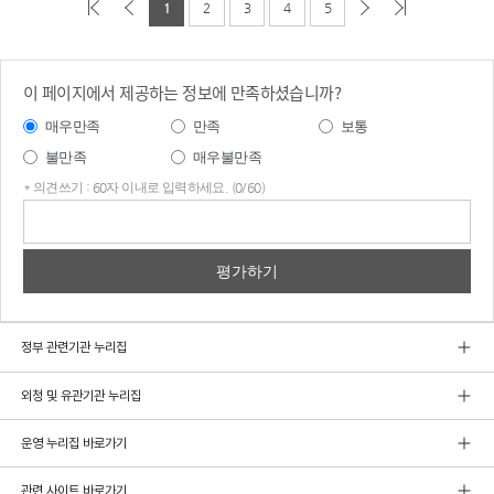
1
2
3
4
5
이 페이지에서 제공하는 정보에 만족하셨습니까?
매우만족
만족
보통
불만족
매우불만족
* 의견쓰기 : 60자 이내로 입력하세요. (0/60)
의견
쓰기
정부 관련기관 누리집
외청 및 유관기관 누리집
운영 누리집 바로가기
관련 사이트 바로가기