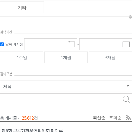
기타
검색기간
검색
검색
날짜 미지정
~
시
종
기간 시작
기간 종료
작
료
일
일
일
일
1주일
1개월
3개월
선
선
택
택
달
달
검색구분
력
력
제목
검색구분 - 검색어 입
검색
력
구분 선택
최신순
조회순
총 게시글 :
25,612
건
제8회 공공기관운영위원회 회의록