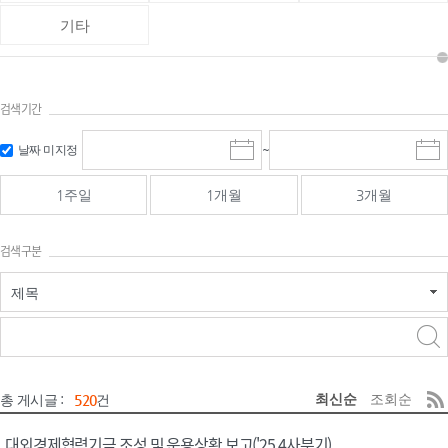
기타
검색기간
검색
검색
날짜 미지정
~
시
종
기간 시작
기간 종료
작
료
일
일
일
일
1주일
1개월
3개월
선
선
택
택
달
달
검색구분
력
력
제목
검색구분 - 검색어 입
검색
력
구분 선택
최신순
조회순
총 게시글 :
520
건
대외경제협력기금 조성 및 운용상황 보고('25.4사분기)