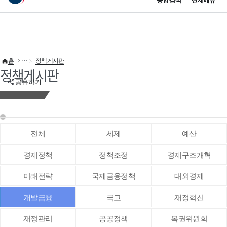
통합검색
전체메뉴
이 누리집은 대한민국 공식 전자정부 누리집입니다.
바로가기 메뉴
홈
정책게시판
정책게시판
공유하기
전체
세제
예산
경제정책
정책조정
경제구조개혁
미래전략
국제금융정책
대외경제
개발금융
국고
재정혁신
재정관리
공공정책
복권위원회