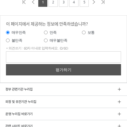
1
2
3
4
5
이 페이지에서 제공하는 정보에 만족하셨습니까?
매우만족
만족
보통
불만족
매우불만족
* 의견쓰기 : 60자 이내로 입력하세요. (0/60)
의견
쓰기
정부 관련기관 누리집
외청 및 유관기관 누리집
운영 누리집 바로가기
관련 사이트 바로가기