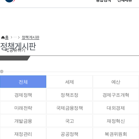
통합검색
전체메뉴
이 누리집은 대한민국 공식 전자정부 누리집입니다.
바로가기 메뉴
홈
정책게시판
정책게시판
공유하기
전체
세제
예산
경제정책
정책조정
경제구조개혁
미래전략
국제금융정책
대외경제
개발금융
국고
재정혁신
재정관리
공공정책
복권위원회