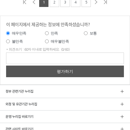
1
2
3
4
5
이 페이지에서 제공하는 정보에 만족하셨습니까?
매우만족
만족
보통
불만족
매우불만족
* 의견쓰기 : 60자 이내로 입력하세요. (0/60)
의견
쓰기
정부 관련기관 누리집
외청 및 유관기관 누리집
운영 누리집 바로가기
관련 사이트 바로가기