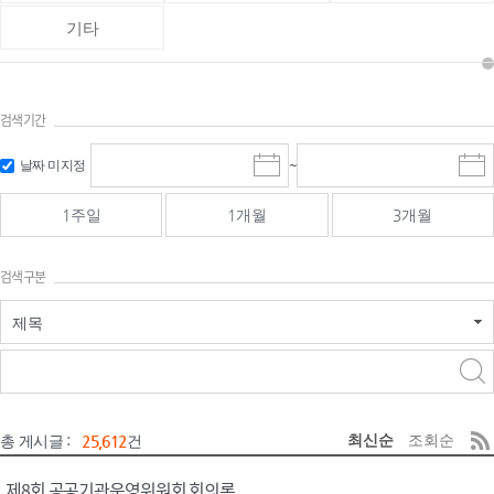
기타
검색기간
검색
검색
날짜 미지정
~
시
종
기간 시작
기간 종료
작
료
일
일
일
일
1주일
1개월
3개월
선
선
택
택
달
달
검색구분
력
력
제목
검색구분 - 검색어 입
검색
력
구분 선택
최신순
조회순
총 게시글 :
25,612
건
제8회 공공기관운영위원회 회의록