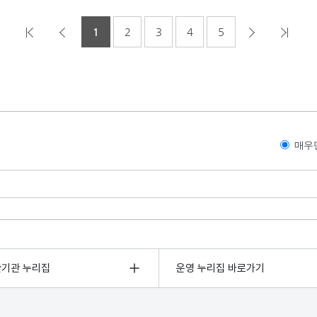
1
2
3
4
5
매우
관기관 누리집
운영 누리집 바로가기