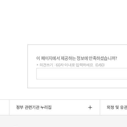
이 페이지에서 제공하는 정보에 만족하셨습니까?
* 의견쓰기 : 60자 이내로 입력하세요. (0/60)
의견쓰기
정부 관련기관 누리집
외청 및 유