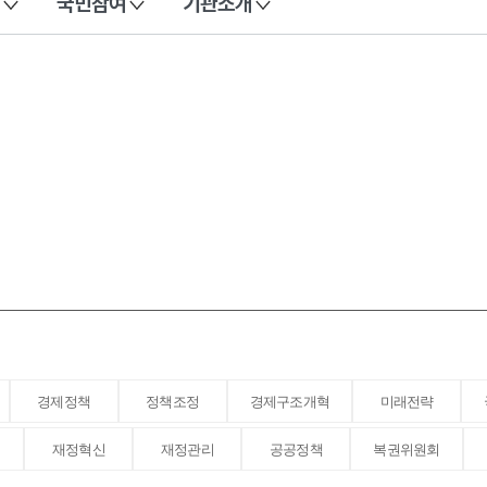
국민참여
기관소개
경제정책
정책조정
경제구조개혁
미래전략
재정혁신
재정관리
공공정책
복권위원회