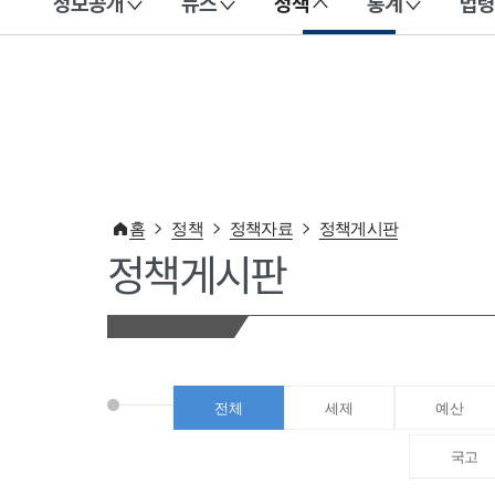
정보공개
뉴스
정책
통계
법령
이 누리집은 대한민국 공식 전자정부 누리집입니다.
홈
정책
정책자료
정책게시판
정책게시판
전체
세제
예산
국고