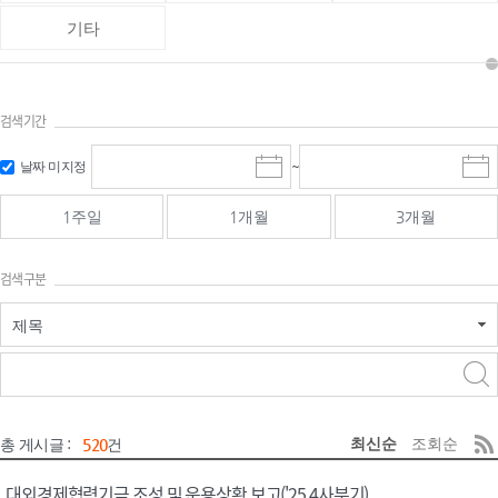
기타
검색기간
검색
검색
날짜 미지정
~
시
종
기간 시작
기간 종료
작
료
일
일
일
일
1주일
1개월
3개월
선
선
택
택
달
달
검색구분
력
력
제목
검색구분 - 검색어 입
검색
력
구분 선택
최신순
조회순
총 게시글 :
520
건
대외경제협력기금 조성 및 운용상황 보고('25.4사분기)