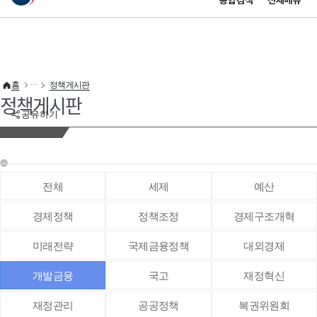
통합검색
전체메뉴
이 누리집은 대한민국 공식 전자정부 누리집입니다.
바로가기 메뉴
홈
정책게시판
정책게시판
공유하기
전체
세제
예산
경제정책
정책조정
경제구조개혁
미래전략
국제금융정책
대외경제
개발금융
국고
재정혁신
재정관리
공공정책
복권위원회