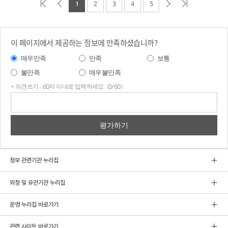
1
2
3
4
5
이 페이지에서 제공하는 정보에 만족하셨습니까?
매우만족
만족
보통
불만족
매우불만족
* 의견쓰기 : 60자 이내로 입력하세요. (0/60)
의견
쓰기
정부 관련기관 누리집
외청 및 유관기관 누리집
운영 누리집 바로가기
관련 사이트 바로가기