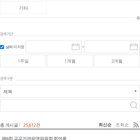
기타
검색기간
검색
검색
날짜 미지정
~
시
종
기간 시작
기간 종료
작
료
일
일
일
일
1주일
1개월
3개월
선
선
택
택
달
달
검색구분
력
력
제목
검색구분 - 검색어 입
검색
력
구분 선택
최신순
조회순
총 게시글 :
25,612
건
제8회 공공기관운영위원회 회의록