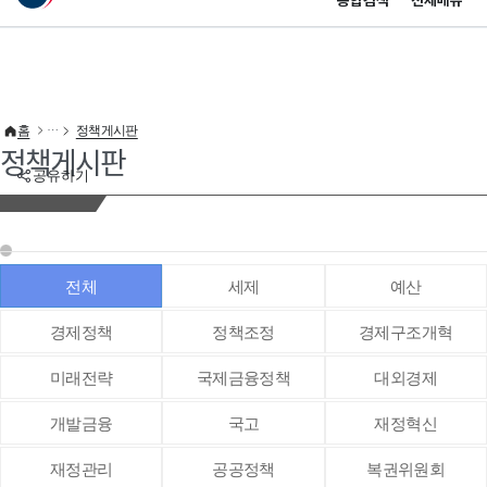
통합검색
전체메뉴
이 누리집은 대한민국 공식 전자정부 누리집입니다.
바로가기 메뉴
홈
정책게시판
정책게시판
공유하기
전체
세제
예산
경제정책
정책조정
경제구조개혁
미래전략
국제금융정책
대외경제
개발금융
국고
재정혁신
재정관리
공공정책
복권위원회