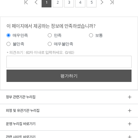
1
2
3
4
5
이 페이지에서 제공하는 정보에 만족하셨습니까?
매우만족
만족
보통
불만족
매우불만족
* 의견쓰기 : 60자 이내로 입력하세요. (0/60)
의견
쓰기
정부 관련기관 누리집
외청 및 유관기관 누리집
운영 누리집 바로가기
관련 사이트 바로가기