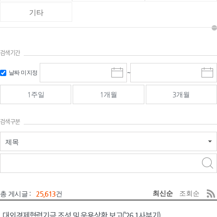
기타
검색기간
검색
검색
날짜 미지정
~
시
종
기간 시작
기간 종료
작
료
일
일
일
일
1주일
1개월
3개월
선
선
택
택
달
달
검색구분
력
력
제목
검색구분 - 검색어 입
검색
력
구분 선택
최신순
조회순
총 게시글 :
25,613
건
대외경제협력기금 조성 및 운용상황 보고('26.1사분기)