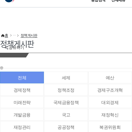
통합검색
전체메뉴
이 누리집은 대한민국 공식 전자정부 누리집입니다.
바로가기 메뉴
홈
정책게시판
정책게시판
공유하기
전체
세제
예산
경제정책
정책조정
경제구조개혁
미래전략
국제금융정책
대외경제
개발금융
국고
재정혁신
재정관리
공공정책
복권위원회