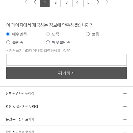
1
2
3
4
5
이 페이지에서 제공하는 정보에 만족하셨습니까?
매우만족
만족
보통
불만족
매우불만족
* 의견쓰기 : 60자 이내로 입력하세요. (0/60)
의견
쓰기
정부 관련기관 누리집
외청 및 유관기관 누리집
운영 누리집 바로가기
관련 사이트 바로가기