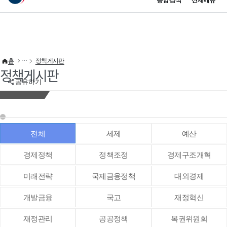
통합검색
전체메뉴
이 누리집은 대한민국 공식 전자정부 누리집입니다.
바로가기 메뉴
홈
정책게시판
정책게시판
공유하기
전체
세제
예산
경제정책
정책조정
경제구조개혁
미래전략
국제금융정책
대외경제
개발금융
국고
재정혁신
재정관리
공공정책
복권위원회