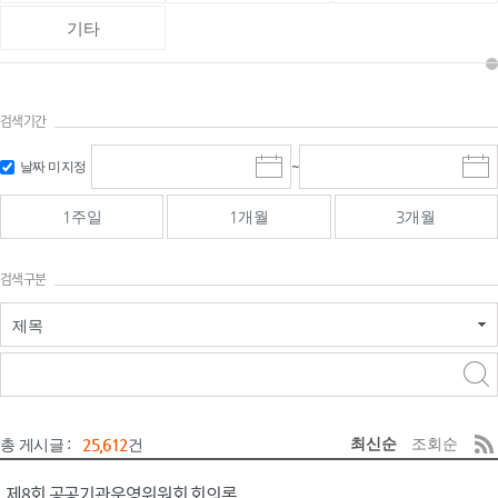
기타
검색기간
검색
검색
날짜 미지정
~
시
종
기간 시작
기간 종료
작
료
일
일
일
일
1주일
1개월
3개월
선
선
택
택
달
달
검색구분
력
력
제목
검색구분 - 검색어 입
검색
력
구분 선택
최신순
조회순
총 게시글 :
25,612
건
제8회 공공기관운영위원회 회의록