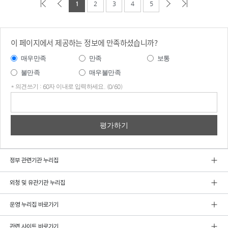
1
2
3
4
5
이 페이지에서 제공하는 정보에 만족하셨습니까?
매우만족
만족
보통
불만족
매우불만족
* 의견쓰기 : 60자 이내로 입력하세요. (0/60)
의견
쓰기
정부 관련기관 누리집
외청 및 유관기관 누리집
운영 누리집 바로가기
관련 사이트 바로가기