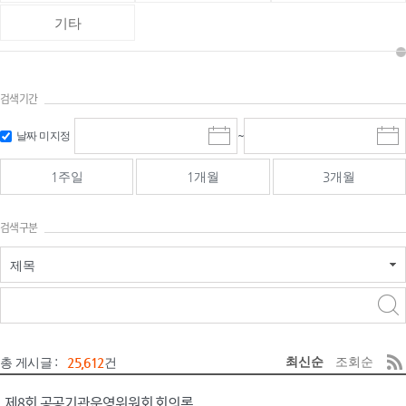
기타
검색기간
검색
검색
날짜 미지정
~
시
종
기간 시작
기간 종료
작
료
일
일
일
일
1주일
1개월
3개월
선
선
택
택
달
달
검색구분
력
력
제목
검색구분 - 검색어 입
검색
력
구분 선택
최신순
조회순
총 게시글 :
25,612
건
제8회 공공기관운영위원회 회의록