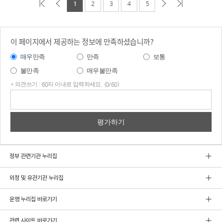
1
2
3
4
5
이 페이지에서 제공하는 정보에 만족하셨습니까?
매우만족
만족
보통
불만족
매우불만족
* 의견쓰기 : 60자 이내로 입력하세요. (0/60)
의견
쓰기
정부 관련기관 누리집
외청 및 유관기관 누리집
운영 누리집 바로가기
관련 사이트 바로가기