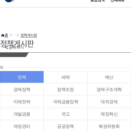
통합검색
전체메뉴
이 누리집은 대한민국 공식 전자정부 누리집입니다.
바로가기 메뉴
홈
정책게시판
정책게시판
공유하기
전체
세제
예산
경제정책
정책조정
경제구조개혁
미래전략
국제금융정책
대외경제
개발금융
국고
재정혁신
재정관리
공공정책
복권위원회